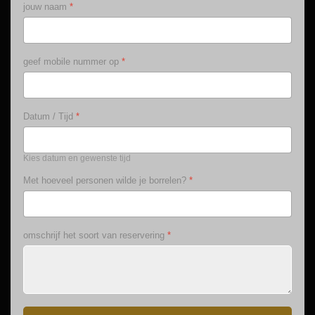
jouw naam
*
geef mobile nummer op
*
Datum / Tijd
*
Kies datum en gewenste tijd
Met hoeveel personen wilde je borrelen?
*
omschrijf het soort van reservering
*