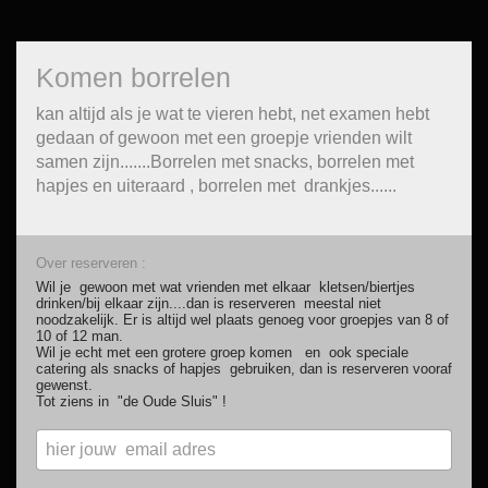
Komen borrelen
kan altijd als je wat te vieren hebt, net examen hebt
gedaan of gewoon met een groepje vrienden wilt
samen zijn.......Borrelen met snacks, borrelen met
hapjes en uiteraard , borrelen met drankjes......
Over reserveren :
Wil je gewoon met wat vrienden met elkaar kletsen/biertjes
drinken/bij elkaar zijn....dan is reserveren meestal niet
noodzakelijk. Er is altijd wel plaats genoeg voor groepjes van 8 of
10 of 12 man.
Wil je echt met een grotere groep komen en ook speciale
catering als snacks of hapjes gebruiken, dan is reserveren vooraf
gewenst.
Tot ziens in "de Oude Sluis" !