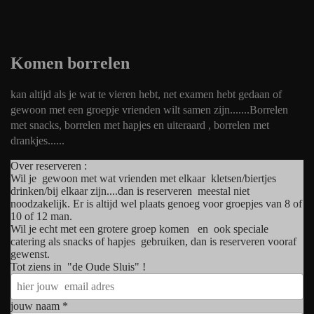
Komen borrelen
kan altijd als je wat te vieren hebt, net examen hebt gedaan of
gewoon met een groepje vrienden wilt samen zijn.......Borrelen
met snacks, borrelen met hapjes en uiteraard , borrelen met
drankjes......
Over reserveren :
Wil je gewoon met wat vrienden met elkaar kletsen/biertjes
drinken/bij elkaar zijn....dan is reserveren meestal niet
noodzakelijk. Er is altijd wel plaats genoeg voor groepjes van 8 of
10 of 12 man.
Wil je echt met een grotere groep komen en ook speciale
catering als snacks of hapjes gebruiken, dan is reserveren vooraf
gewenst.
Tot ziens in "de Oude Sluis" !
jouw naam
*