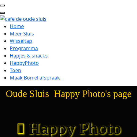
Home
Meer Sluis
Wisseltap
Programma
Hapjes & snacks
HappyPhoto
Toen
Maak Borrel afspraak
Oude Sluis Happy Photo's page
Happy Photo