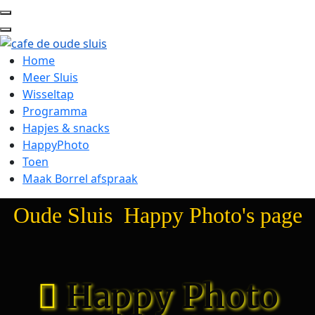
Home
Meer Sluis
Wisseltap
Programma
Hapjes & snacks
HappyPhoto
Toen
Maak Borrel afspraak
Oude Sluis Happy Photo's page
Happy Photo