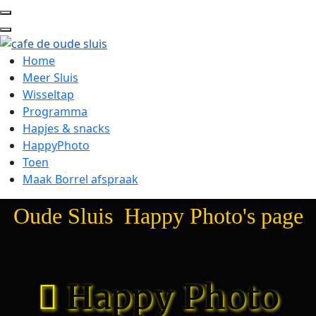
Home
Meer Sluis
Wisseltap
Programma
Hapjes & snacks
HappyPhoto
Toen
Maak Borrel afspraak
Oude Sluis Happy Photo's page
Happy Photo