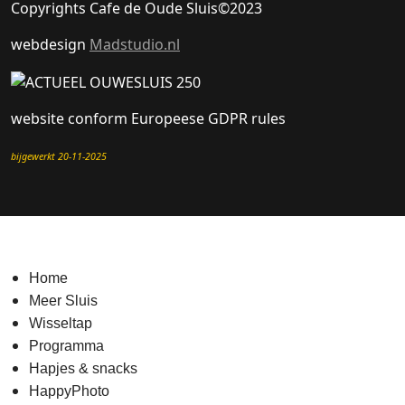
Copyrights Cafe de Oude Sluis©2023
webdesign
Madstudio.nl
website conform Europeese GDPR rules
bijgewerkt 20-11-2025
Home
Meer Sluis
Wisseltap
Programma
Hapjes & snacks
HappyPhoto