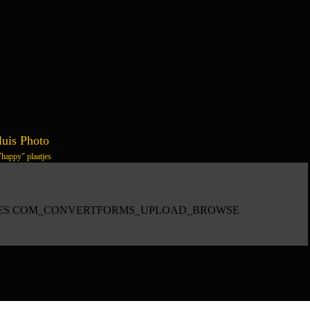
uis Photo
 "happy" plaatjes
ES
COM_CONVERTFORMS_UPLOAD_BROWSE