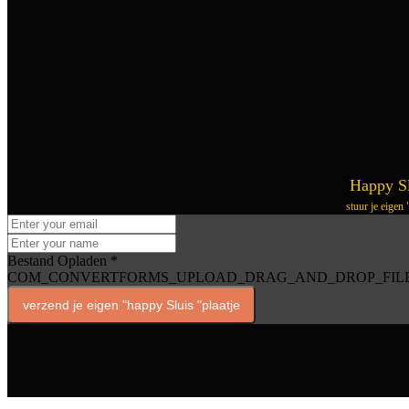
Happy Sl
stuur je eigen
Bestand Opladen
*
COM_CONVERTFORMS_UPLOAD_DRAG_AND_DROP_FIL
verzend je eigen "happy Sluis "plaatje