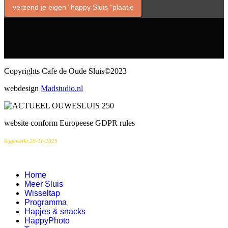
verzend je eigen "happy Sluis "plaatje
Copyrights Cafe de Oude Sluis©2023
webdesign
Madstudio.nl
website conform Europeese GDPR rules
bijgewerkt 20-11-2025
Home
Meer Sluis
Wisseltap
Programma
Hapjes & snacks
HappyPhoto