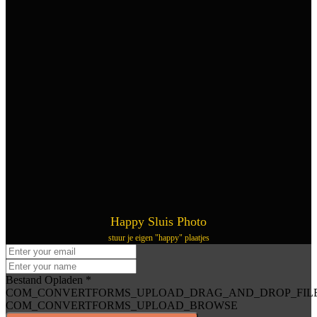
Happy Sluis Photo
stuur je eigen "happy" plaatjes
Bestand Opladen
*
COM_CONVERTFORMS_UPLOAD_DRAG_AND_DROP_FIL
COM_CONVERTFORMS_UPLOAD_BROWSE