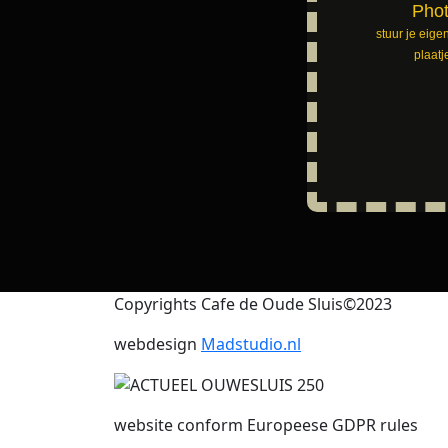
Pho
stuur je eige
plaatj
Copyrights Cafe de Oude Sluis©2023
webdesign
Madstudio.nl
website conform Europeese GDPR rules