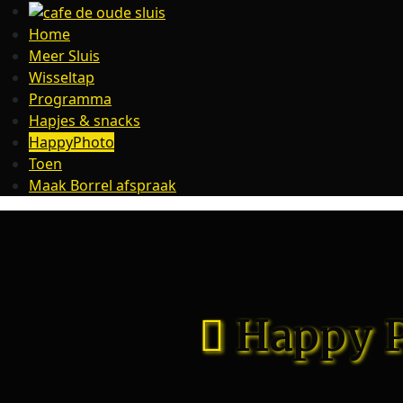
Home
Meer Sluis
Wisseltap
Programma
Hapjes & snacks
HappyPhoto
Toen
Maak Borrel afspraak
Happy P