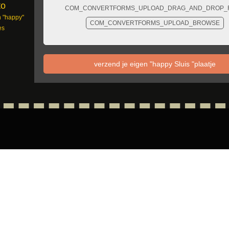
to
COM_CONVERTFORMS_UPLOAD_DRAG_AND_DROP_F
n "happy"
COM_CONVERTFORMS_UPLOAD_BROWSE
es
verzend je eigen "happy Sluis "plaatje