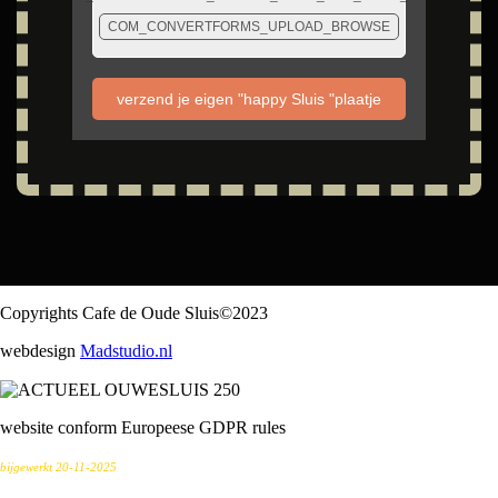
COM_CONVERTFORMS_UPLOAD_BROWSE
verzend je eigen "happy Sluis "plaatje
Copyrights Cafe de Oude Sluis©2023
webdesign
Madstudio.nl
website conform Europeese GDPR rules
bijgewerkt 20-11-2025