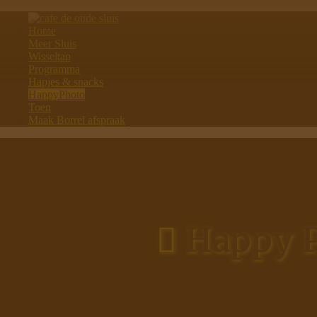
Home
Meer Sluis
Wisseltap
Programma
Hapjes & snacks
HappyPhoto
Toen
Maak Borrel afspraak
Happy P