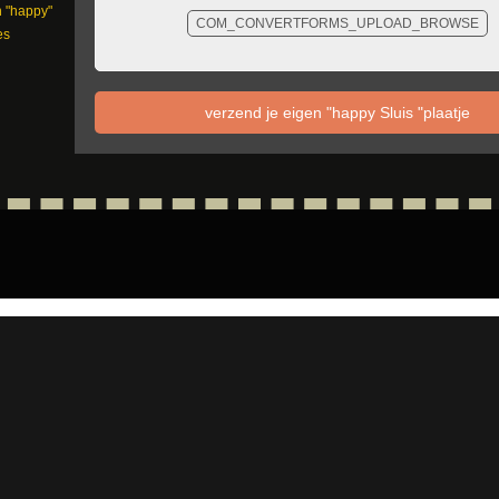
n "happy"
COM_CONVERTFORMS_UPLOAD_BROWSE
es
verzend je eigen "happy Sluis "plaatje