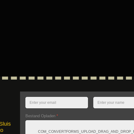
Bestand Opladen
*
Sluis
to
COM_CONVERTFORMS_UPLOAD_DRAG_AND_DROP_F