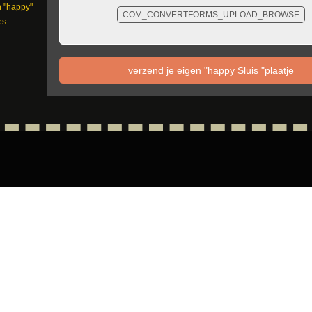
n "happy"
COM_CONVERTFORMS_UPLOAD_BROWSE
es
verzend je eigen "happy Sluis "plaatje