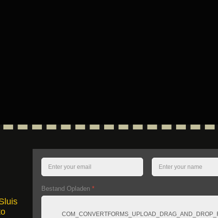
Bestand Opladen
*
Sluis
to
COM_CONVERTFORMS_UPLOAD_DRAG_AND_DROP_F