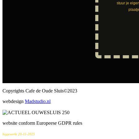
stuur je eige
plaatj
Copyrights Cafe de Oude Sluis©2023
webdesign
Madstudio.nl
website conform Europeese GDPR rules
bijgewerkt 20-11-2025