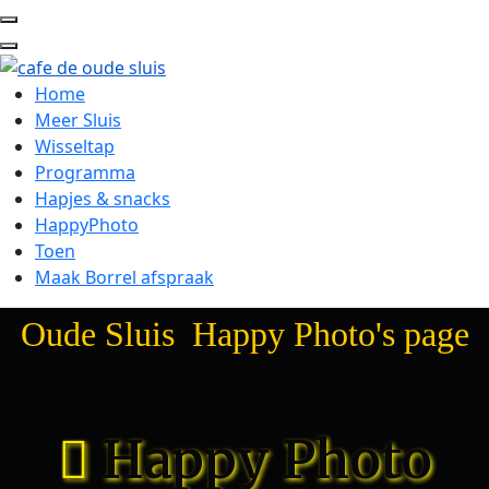
Home
Meer Sluis
Wisseltap
Programma
Hapjes & snacks
HappyPhoto
Toen
Maak Borrel afspraak
Oude Sluis Happy Photo's page
Happy Photo