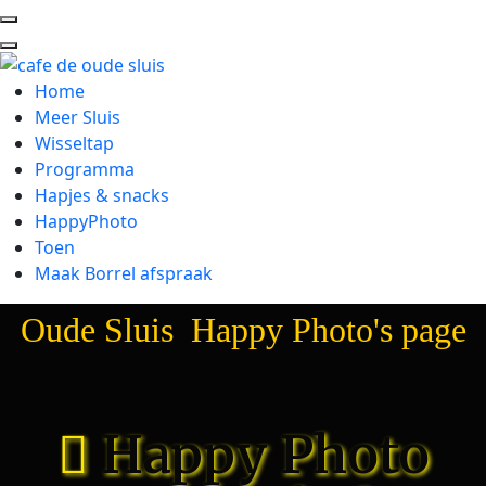
Home
Meer Sluis
Wisseltap
Programma
Hapjes & snacks
HappyPhoto
Toen
Maak Borrel afspraak
Oude Sluis Happy Photo's page
Happy Photo