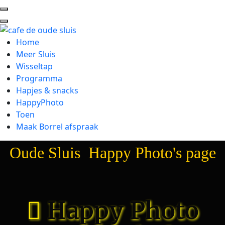
Home
Meer Sluis
Wisseltap
Programma
Hapjes & snacks
HappyPhoto
Toen
Maak Borrel afspraak
Oude Sluis Happy Photo's page
Happy Photo