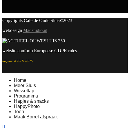
Copyrights Cafe de Oude Sluis©2023
webdesign
Madstudio.nl
website conform Europeese GDPR rules
bijgewerkt 20-11-2025
Home
Meer Sluis
Wisseltap
Programma
Hapjes & snacks
HappyPhoto
Toen
Maak Borrel afspraak