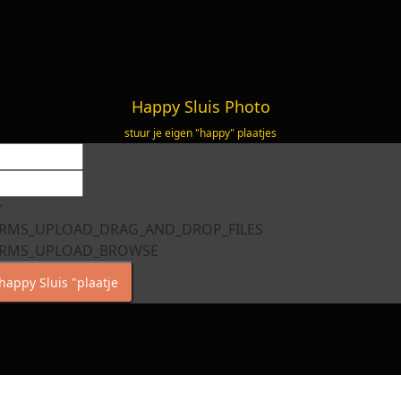
Happy Sluis Photo
stuur je eigen "happy" plaatjes
*
RMS_UPLOAD_DRAG_AND_DROP_FILES
RMS_UPLOAD_BROWSE
happy Sluis "plaatje