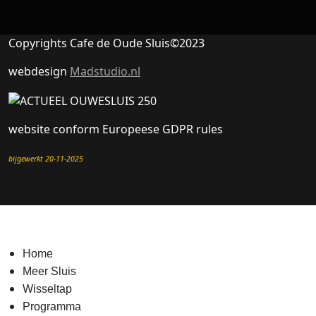
Copyrights Cafe de Oude Sluis©2023
webdesign
Madstudio.nl
website conform Europeese GDPR rules
bijgewerkt 20-11-2025
Home
Meer Sluis
Wisseltap
Programma