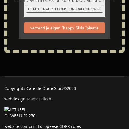
COM_CONVERTFORMS_UPLOAD_DRAG_AND_DROP_FILES
COM_CONVERTFORMS_UPLOAD_BROWSE
verzend je eigen "happy Sluis "plaatje
Copyrights Cafe de Oude Sluis©2023
webdesign
Madstudio.nl
website conform Europeese GDPR rules