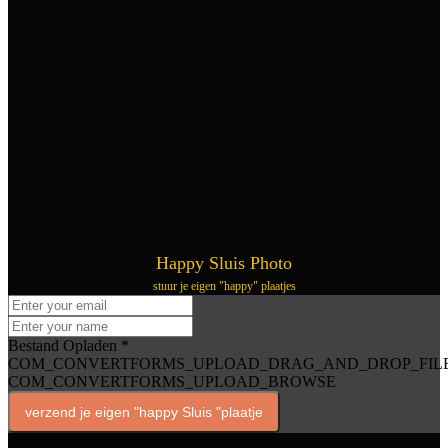
Happy Sluis Photo
stuur je eigen "happy" plaatjes
Bestand Opladen
*
COM_CONVERTFORMS_UPLOAD_DRAG_AND_DROP_FIL
COM_CONVERTFORMS_UPLOAD_BROWSE
verzend je eigen "happy Sluis "plaatje