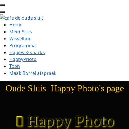
Home
Meer Sluis
Wisseltap
Programma
Hapjes & snacks
HappyPhoto
Toen
Maak Borrel afspraak
Oude Sluis Happy Photo's page
Happy Photo