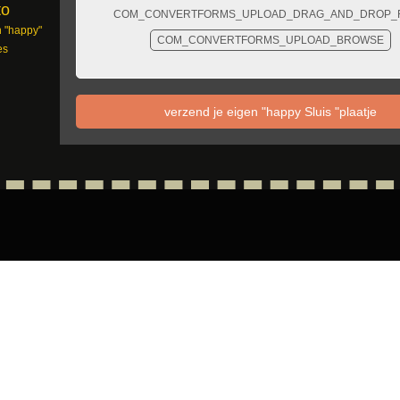
to
COM_CONVERTFORMS_UPLOAD_DRAG_AND_DROP_F
n "happy"
COM_CONVERTFORMS_UPLOAD_BROWSE
es
verzend je eigen "happy Sluis "plaatje