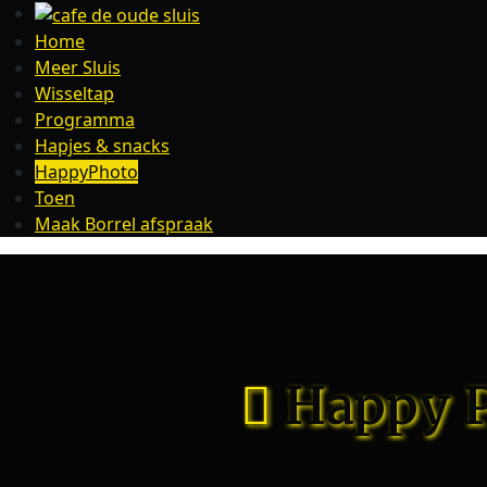
Home
Meer Sluis
Wisseltap
Programma
Hapjes & snacks
HappyPhoto
Toen
Maak Borrel afspraak
Happy P