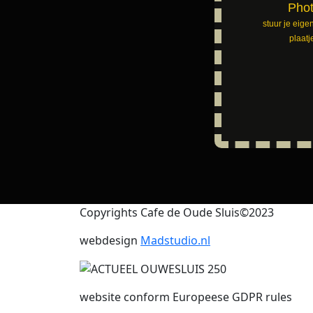
Pho
stuur je eige
plaatj
Copyrights Cafe de Oude Sluis©2023
webdesign
Madstudio.nl
website conform Europeese GDPR rules