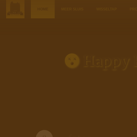
HOME
MEER SLUIS
WISSELTAP
PR
Happy P