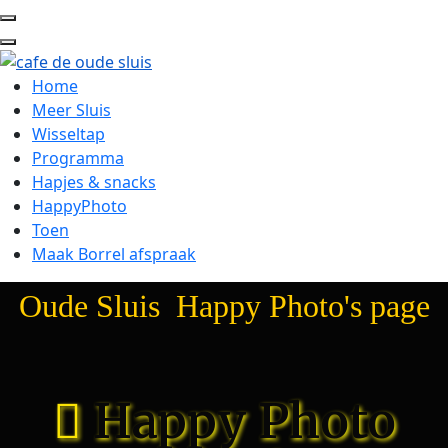
Home
Meer Sluis
Wisseltap
Programma
Hapjes & snacks
HappyPhoto
Toen
Maak Borrel afspraak
Oude Sluis Happy Photo's page
Happy Photo