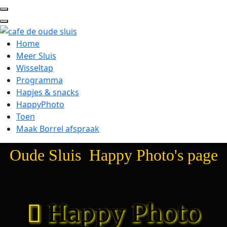
Home
Meer Sluis
Wisseltap
Programma
Hapjes & snacks
HappyPhoto
Toen
Maak Borrel afspraak
Oude Sluis Happy Photo's page
Happy Photo