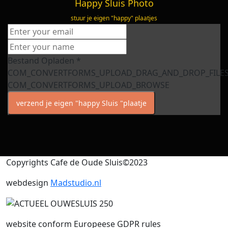
Happy Sluis Photo
stuur je eigen "happy" plaatjes
Bestand Opladen
*
COM_CONVERTFORMS_UPLOAD_DRAG_AND_DROP_FILE
COM_CONVERTFORMS_UPLOAD_BROWSE
verzend je eigen "happy Sluis "plaatje
Copyrights Cafe de Oude Sluis©2023
webdesign
Madstudio.nl
website conform Europeese GDPR rules