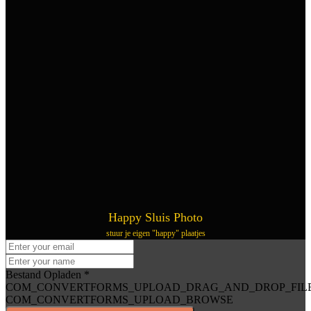
Happy Sluis Photo
stuur je eigen "happy" plaatjes
Bestand Opladen
*
COM_CONVERTFORMS_UPLOAD_DRAG_AND_DROP_FIL
COM_CONVERTFORMS_UPLOAD_BROWSE