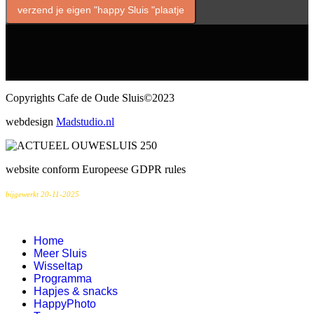
verzend je eigen "happy Sluis "plaatje
Copyrights Cafe de Oude Sluis©2023
webdesign
Madstudio.nl
website conform Europeese GDPR rules
bijgewerkt 20-11-2025
Home
Meer Sluis
Wisseltap
Programma
Hapjes & snacks
HappyPhoto