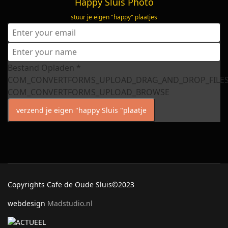
Happy Sluis Photo
stuur je eigen "happy" plaatjes
Bestand Opladen
*
COM_CONVERTFORMS_UPLOAD_DRAG_AND_DROP_FILE
COM_CONVERTFORMS_UPLOAD_BROWSE
verzend je eigen "happy Sluis "plaatje
Copyrights Cafe de Oude Sluis©2023
webdesign
Madstudio.nl