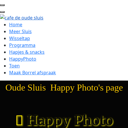
Home
Meer Sluis
Wisseltap
Programma
Hapjes & snacks
HappyPhoto
Toen
Maak Borrel afspraak
Oude Sluis Happy Photo's page
Happy Photo