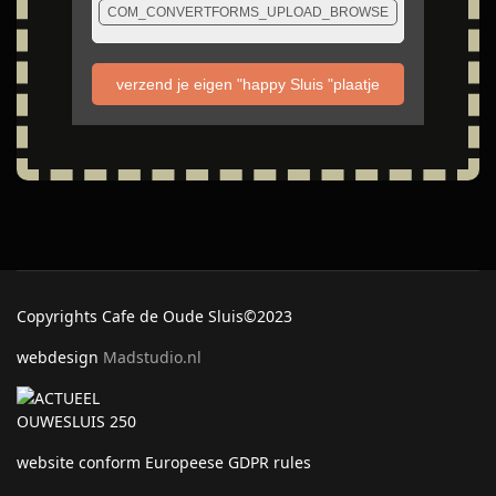
COM_CONVERTFORMS_UPLOAD_BROWSE
verzend je eigen "happy Sluis "plaatje
Copyrights Cafe de Oude Sluis©2023
webdesign
Madstudio.nl
website conform Europeese GDPR rules