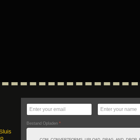
Bestand Opladen
*
Sluis
to
COM_CONVERTFORMS_UPLOAD_DRAG_AND_DROP_F