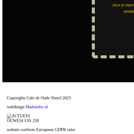
stuur je eige
plaatj
Copyrights Cafe de Oude Sluis©2023
webdesign
Madstudio.nl
website conform Europeese GDPR rules