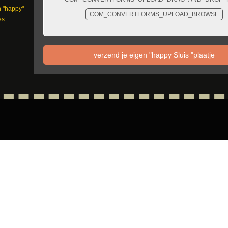
n "happy"
COM_CONVERTFORMS_UPLOAD_BROWSE
es
verzend je eigen "happy Sluis "plaatje